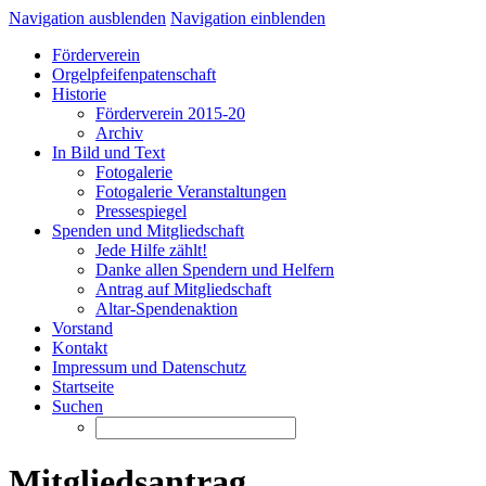
Navigation ausblenden
Navigation einblenden
Förderverein
Orgelpfeifenpatenschaft
Historie
Förderverein 2015-20
Archiv
In Bild und Text
Fotogalerie
Fotogalerie Veranstaltungen
Pressespiegel
Spenden und Mitgliedschaft
Jede Hilfe zählt!
Danke allen Spendern und Helfern
Antrag auf Mitgliedschaft
Altar-Spendenaktion
Vorstand
Kontakt
Impressum und Datenschutz
Startseite
Suchen
Mitgliedsantrag